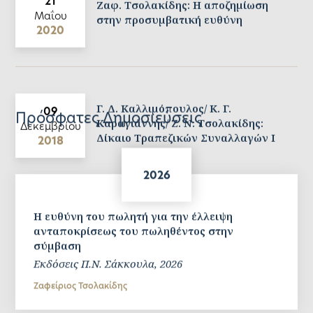
21
Ζαφ. Τσολακίδης: Η αποζημίωση
Μαΐου
στην προσυμβατική ευθύνη
2020
Γ. Δ. Καλλιμόπουλος/ Κ. Γ.
09
Πρόσφατες Δημοσιεύσεις
Καραγιάννης/ Ζ. Ν. Τσολακίδης:
Δεκεμβρίου
Δίκαιο Τραπεζικών Συναλλαγών Ι
2018
2026
Η ευθύνη του πωλητή για την έλλειψη
ανταποκρίσεως του πωληθέντος στην
σύμβαση
Εκδόσεις Π.Ν. Σάκκουλα, 2026
Ζαφείριος Τσολακίδης